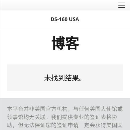
博客
未找到结果。
本平台并非美国官方机构，与任何美国大使馆或
领事馆均无关联。我们提供专业的签证表格协
助，但无法保证您的签证申请一定会获得美国国