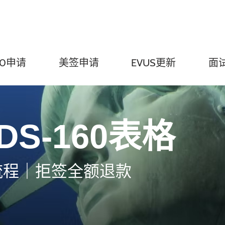
60申请
美签申请
EVUS更新
面
S-160表格
流程｜拒签全额退款