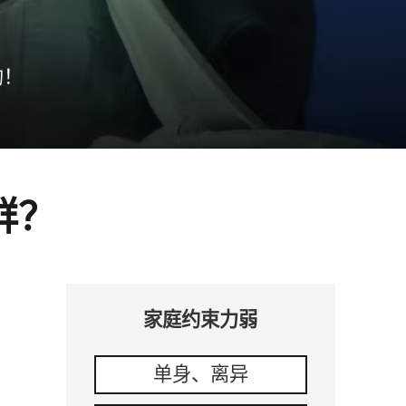
约！
群？
家庭约束力弱
单身、离异