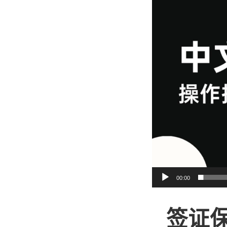
播
放
器
00:00
签证